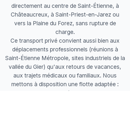
directement au centre de Saint-Étienne, à
Châteaucreux, à Saint-Priest-en-Jarez ou
vers la Plaine du Forez, sans rupture de
charge.
Ce transport privé convient aussi bien aux
déplacements professionnels (réunions à
Saint-Étienne Métropole, sites industriels de la
vallée du Gier) qu'aux retours de vacances,
aux trajets médicaux ou familiaux. Nous
mettons à disposition une flotte adaptée :
berline Business jusqu'à 3 passagers, van 7
places pour les groupes et les bagages, siège
enfant sur simple demande.
Réservez en quelques clics et voyagez l'esprit
tranquille : prix fixe connu à l'avance,