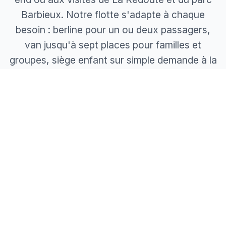
Barbieux. Notre flotte s'adapte à chaque
besoin : berline pour un ou deux passagers,
van jusqu'à sept places pour familles et
groupes, siège enfant sur simple demande à la
réservation.
Réservez en ligne en quelques clics, recevez
la confirmation immédiate et voyagez à prix
fixe connu d'avance, péages inclus, sans
supplément caché.