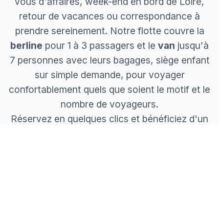
vous d'affaires, week-end en bord de Loire,
retour de vacances ou correspondance à
prendre sereinement. Notre flotte couvre la
berline
pour 1 à 3 passagers et le
van
jusqu'à
7 personnes avec leurs bagages, siège enfant
sur simple demande, pour voyager
confortablement quels que soient le motif et le
nombre de voyageurs.
Réservez en quelques clics et bénéficiez d'un
prix fixe garanti
, péages inclus, sans
mauvaise surprise. Confirmation immédiate,
chauffeur attitré et suivi de votre trajet :
profitez de la route pour travailler ou vous
détendre.