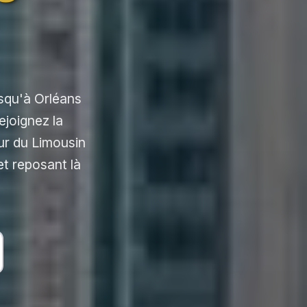
usqu'à Orléans
ejoignez la
ur du Limousin
et reposant là