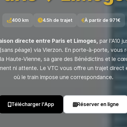
400 km
4.5h de trajet
À partir de 971€
aison directe entre Paris et Limoges,
par l'A10 j
 (sans péage) via Vierzon. En porte-à-porte, vous r
 la Haute-Vienne, sa gare des Bénédictins et le cœ
nt ni attente. Le VTC vous offre un trajet direct 
où le train impose une correspondance.
Télécharger l'App
Réserver en ligne