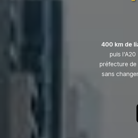
400 km de li
puis l'A20
préfecture de
sans changeme