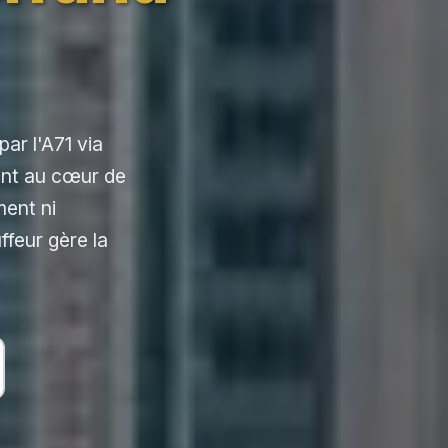
par l'A71 via
nt au cœur de
ment ni
feur gère la