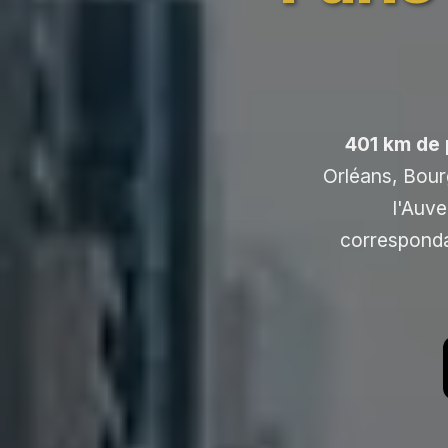
401 km de 
Orléans, Bou
l'Auve
corresponda