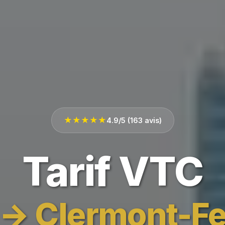
★★★★★
4.9/5 (163 avis)
Tarif VTC
 → Clermont-F