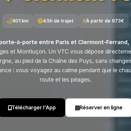
401 km
4.5h de trajet
À partir de 973€
porte-à-porte entre Paris et Clermont-Ferrand,
rges et Montluçon. Un VTC vous dépose directeme
rgne, au pied de la Chaîne des Puys, sans change
nce : vous voyagez au calme pendant que le chauf
route et les péages.
Télécharger l'App
Réserver en ligne